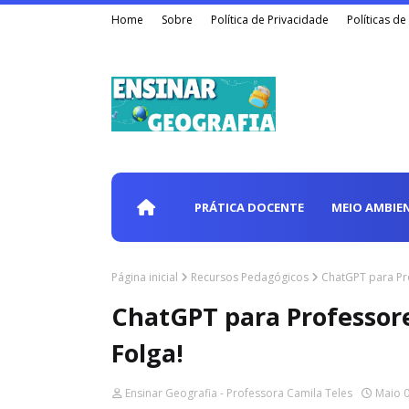
Home
Sobre
Política de Privacidade
Políticas d
PRÁTICA DOCENTE
MEIO AMBIE
Página inicial
Recursos Pedagógicos
ChatGPT para Pr
ChatGPT para Professor
Folga!
Ensinar Geografia - Professora Camila Teles
Maio 0