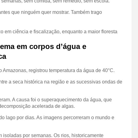
or semanas, sem comida, sem remédio, sem escola.
antes que ninguém quer mostrar. Também trago
ouco em ciência e fiscalização, enquanto a maior floresta
trema em corpos d’água e
ca
do Amazonas, registrou temperatura da água de 40°C.
tre a seca histórica na região e as sucessivas ondas de
eram. A causa foi o superaquecimento da água, que
a decomposição acelerada de algas.
 do lago por dias. As imagens percorreram o mundo e
 isoladas por semanas. Os rios, historicamente