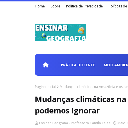
Home
Sobre
Política de Privacidade
Políticas d
PRÁTICA DOCENTE
MEIO AMBIE
Página inicial
Mudanças climáticas na Amazônia e os si
Mudanças climáticas na 
podemos ignorar
Ensinar Geografia - Professora Camila Teles
Maio 3