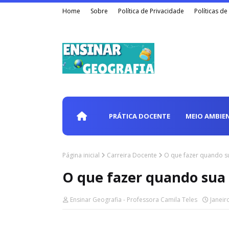
Home
Sobre
Política de Privacidade
Políticas d
PRÁTICA DOCENTE
MEIO AMBIE
Página inicial
Carreira Docente
O que fazer quando s
O que fazer quando sua 
Ensinar Geografia - Professora Camila Teles
Janeir